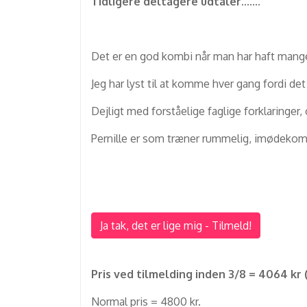
Tidligere deltagere udtaler.......
Det er en god kombi når man har haft mange 
Jeg har lyst til at komme hver gang fordi de
Dejligt med forståelige faglige forklaringer,
Pernille er som træner rummelig, imødekom
Ja tak, det er lige mig - Tilmeld!
Pris ved tilmelding inden 3/8 = 4064 kr (
Normal pris = 4800 kr.