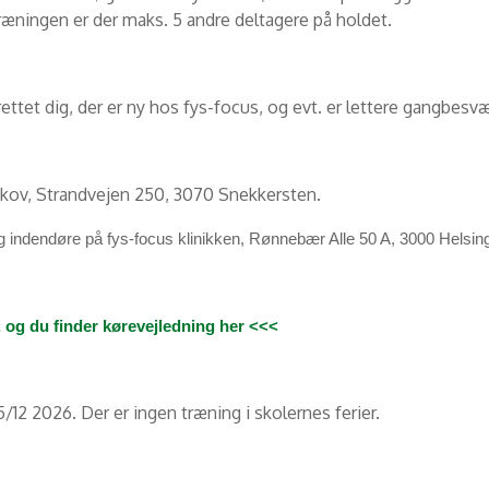
træningen er der maks. 5 andre deltagere på holdet.
ttet dig, der er ny hos fys-focus, og evt. er lettere gangbesvæ
ov, Strandvejen 250, 3070 Snekkersten.
og indendøre på fys-focus klinikken, Rønnebær Alle 50 A, 3000 Helsin
, og du finder kørevejledning her <<<
 15/12 2026. Der er ingen træning i skolernes ferier.