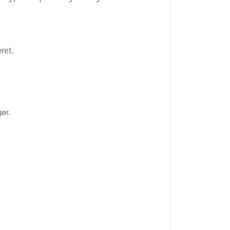
ret.
gør.