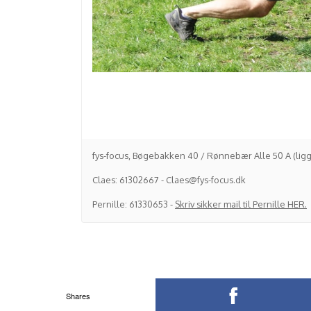
fys-focus, Bøgebakken 40 / Rønnebær Alle 50 A (ligg
Claes: 61302667 - Claes@fys-focus.dk
Pernille: 61330653 -
Skriv sikker mail til Pernille HER.
Shares