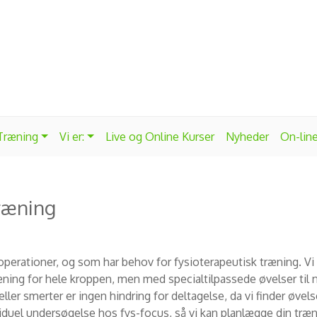
 Træning
Vi er:
Live og Online Kurser
Nyheder
On-lin
træning
r operationer, og som har behov for fysioterapeutisk træning. 
ning for hele kroppen, men med specialtilpassede øvelser til n
ler smerter er ingen hindring for deltagelse, da vi finder øvel
viduel undersøgelse hos fys-focus, så vi kan planlægge din træni