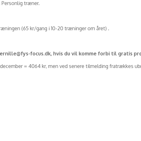
 Personlig træner.
træningen (65 kr/gang i 10-20 træninger om året) .
 pernille@fys-focus.dk, hvis du vil komme forbi til gratis p
til december = 4064 kr, men ved senere tilmelding fratrækkes ub