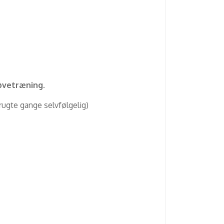
røvetræning.
rugte gange selvfølgelig)