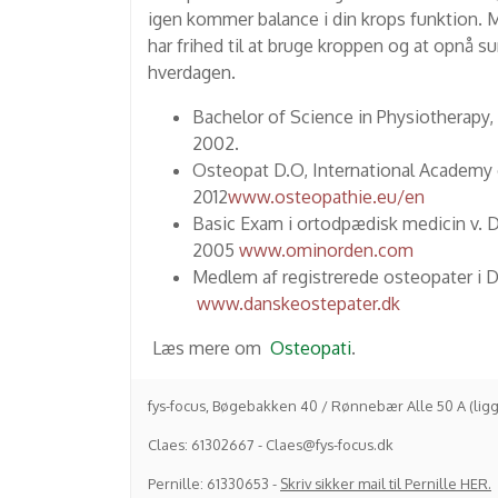
igen kommer balance i din krops funktion. 
har frihed til at bruge kroppen og at opnå s
hverdagen.
Bachelor of Science in Physiotherapy,
2002.
Osteopat D.O, International Academy 
2012
www.osteopathie.eu/en
Basic Exam i ortodpædisk medicin v. D
2005
www.ominorden.com
Medlem af registrerede osteopate
www.danskeostepater.dk
Læs mere om
Osteopati
.
fys-focus, Bøgebakken 40 / Rønnebær Alle 50 A (ligg
Claes: 61302667 - Claes@fys-focus.dk
Pernille: 61330653 -
Skriv sikker mail til Pernille HER.