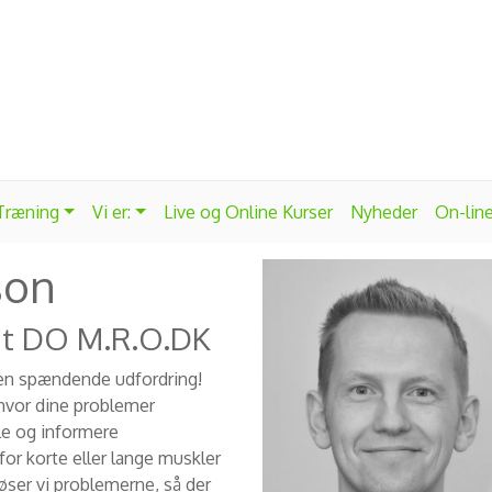
 Træning
Vi er:
Live og Online Kurser
Nyheder
On-lin
son
at DO M.R.O.DK
r en spændende udfordring!
 hvor dine problemer
le og informere
for korte eller lange muskler
øser vi problemerne, så der