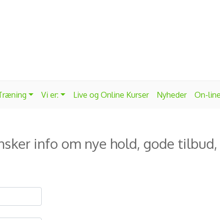
 Træning
Vi er:
Live og Online Kurser
Nyheder
On-lin
ønsker info om nye hold, gode tilbud