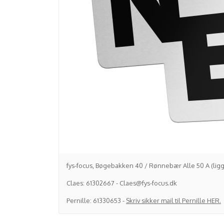
fys-focus, Bøgebakken 40 / Rønnebær Alle 50 A (ligg
Claes: 61302667 - Claes@fys-focus.dk
Pernille: 61330653 -
Skriv sikker mail til Pernille HER.